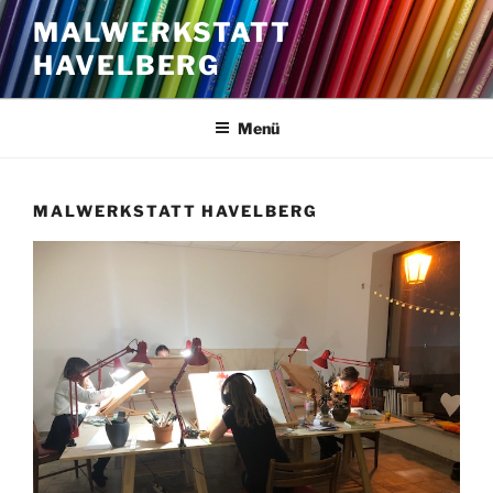
Zum
MALWERKSTATT
Inhalt
HAVELBERG
springen
Menü
MALWERKSTATT HAVELBERG