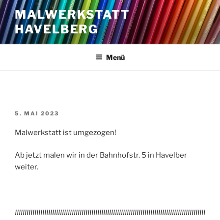
Zum
MALWERKSTATT
Inhalt
HAVELBERG
springen
Menü
VERÖFFENTLICHT
5. MAI 2023
AM
Malwerkstatt ist umgezogen!
Ab jetzt malen wir in der Bahnhofstr. 5 in Havelber
weiter.
IIIIIIIIIIIIIIIIIIIIIIIIIIIIIIIIIIIIIIIIIIIIIIIIIIIIIIIIIIIIIIIIIIIIIIIIIIIIIIIIIIIIIIIIIIIIIIIII